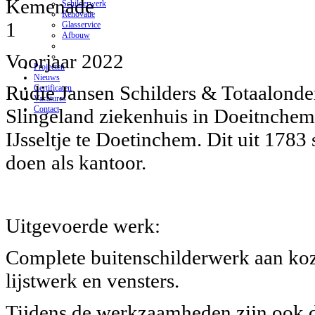
Schilderwerk
Renovatie
Glasservice
Afbouw
Voorjaar 2022
Projecten
Nieuws
Rudie Jansen Schilders & Totaalonde
Certificaten
Vacatures
Contact
Slingeland ziekenhuis in Doeitnche
IJsseltje te Doetinchem. Dit uit 1783
doen als kantoor.
Uitgevoerde werk:
Complete buitenschilderwerk aan koz
lijstwerk en vensters.
Tijdens de werkzaamheden zijn ook d