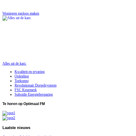
Woningen gasloos maken
Alles uit de kast.
Kwaliteit en ervaring
Opleiding
Toekomst
Revolutionair Dorpelsysteem
FSC Keurmerk
Subsidie Energiebesparing
Te
horen op Optimaal FM
Laatste
nieuws