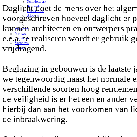
Schilderwerk
Daglicht doet de mens over het alge
Renovatie
Glasservice
Afbouw
voorgeschreven hoeveel daglicht er p
kunnen architecten en ontwerpers pr
Projecten
Nieuws
e.e.a. te realiseren wordt er gebruik 
Certificaten
Vacatures
vrijdragend.
Contact
Beglazing in gebouwen is de laatste 
we tegenwoordig naast het normale enk
verschillende soorten hoog rendement
de veiligheid is er het een en ander 
hierbij dan aan het voorkomen van lic
de inbraakwering.