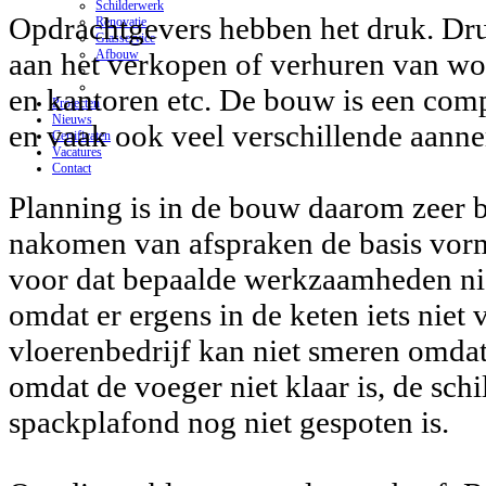
Schilderwerk
Opdrachtgevers hebben het druk. Dru
Renovatie
Glasservice
Afbouw
aan het verkopen of verhuren van w
en kantoren etc. De bouw is een comp
Projecten
Nieuws
en vaak ook veel verschillende aann
Certificaten
Vacatures
Contact
Planning is in de bouw daarom zeer b
nakomen van afspraken de basis vorm
voor dat bepaalde werkzaamheden ni
omdat er ergens in de keten iets niet 
vloerenbedrijf kan niet smeren omdat e
omdat de voeger niet klaar is, de sch
spackplafond nog niet gespoten is.