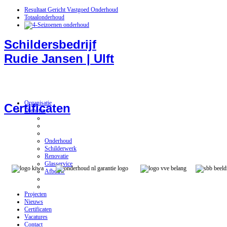
Resultaat Gericht Vastgoed Onderhoud
Totaalonderhoud
Schildersbedrijf
Rudie Jansen | Ulft
Organisatie
Certificaten
Diensten
Onderhoud
Schilderwerk
Renovatie
Glasservice
Afbouw
Projecten
Nieuws
Certificaten
Vacatures
Contact