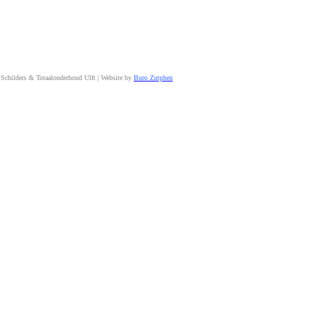
Schilders & Totaalonderhoud Ulft | Website by
Buro Zutphen